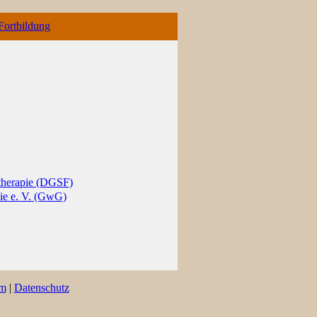
ntherapie (DGSF)
pie e. V. (GwG)
um
|
Datenschutz