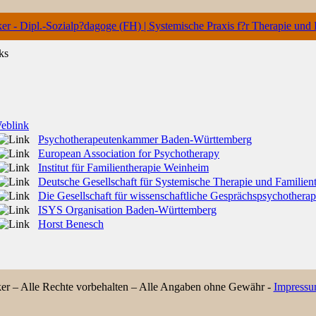
ks
eblink
Psychotherapeutenkammer Baden-Württemberg
European Association for Psychotherapy
Institut für Familientherapie Weinheim
Deutsche Gesellschaft für Systemische Therapie und Familie
Die Gesellschaft für wissenschaftliche Gesprächspsychothera
ISYS Organisation Baden-Württemberg
Horst Benesch
r – Alle Rechte vorbehalten – Alle Angaben ohne Gewähr -
Impress