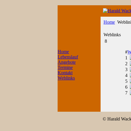
Home
Weblin
Weblinks
8
Home
#
W
Lebenslauf
1
Angebote
2
Termine
3
Kontakt
4
Weblinks
5
6
7
© Harald Wacke